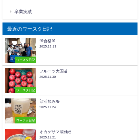
卒業実績
最近のワースタ日記
🌸合格🌸
2025.12.13
ワースタ日記
フルーツ大国🍎
2025.11.30
ワースタ日記
部活飲み🍻
2025.11.24
ワースタ日記
オカゲサマ製麺🍜
2025.11.21